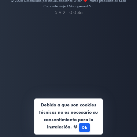
© 2026 Desarrollado por icloudCompliance ® con
- marca propiedad de KLab
Corporate Project Management S.L.
5.9.21.0.0.4a
Debido a que son cookies
técnicas no es necesario su
consentimiento para la
instalación. 🍪
Ok