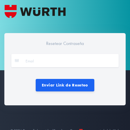
Resetear Contraseña
Enviar Link de Reseteo